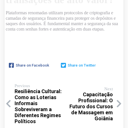
Plataformas renomadas utilizam protocolos de criptografia e
camadas de segurança financeira para proteger os depósitos e
saques dos usuários. É fundamental manter a segurança da sua
conta com senhas fortes e autenticação em duas etapas.
Share on Facebook
Share on Twitter
Previous
Next
Resiliência Cultural:
Capacitação
Como as Loterias
Profissional: O
Informais
Futuro dos Cursos
Sobreviveram a
de Massagem em
Diferentes Regimes
Goiânia
Políticos