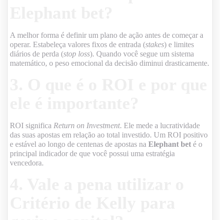
Elephant bet
?
A melhor forma é definir um plano de ação antes de começar a
operar. Estabeleça valores fixos de entrada (
stakes
) e limites
diários de perda (
stop loss
). Quando você segue um sistema
matemático, o peso emocional da decisão diminui drasticamente.
3. O que é o ROI e por que
ele é importante?
ROI significa
Return on Investment
. Ele mede a lucratividade
das suas apostas em relação ao total investido. Um ROI positivo
e estável ao longo de centenas de apostas na
Elephant bet
é o
principal indicador de que você possui uma estratégia
vencedora.
4. Vale a pena utilizar o
Critério de Kelly para