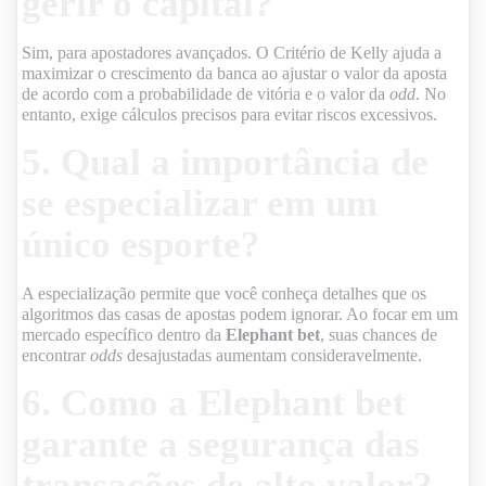
gerir o capital?
Sim, para apostadores avançados. O Critério de Kelly ajuda a
maximizar o crescimento da banca ao ajustar o valor da aposta
de acordo com a probabilidade de vitória e o valor da
odd
. No
entanto, exige cálculos precisos para evitar riscos excessivos.
5. Qual a importância de
se especializar em um
único esporte?
A especialização permite que você conheça detalhes que os
algoritmos das casas de apostas podem ignorar. Ao focar em um
mercado específico dentro da
Elephant bet
, suas chances de
encontrar
odds
desajustadas aumentam consideravelmente.
6. Como a
Elephant bet
garante a segurança das
transações de alto valor?