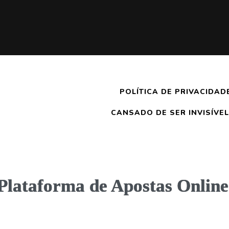
POLÍTICA DE PRIVACIDAD
CANSADO DE SER INVISÍVE
Plataforma de Apostas Online