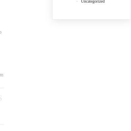
Uncategorized
b
em
s