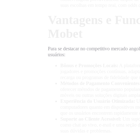
suas escolhas em tempo real, com odds q
Vantagens e Func
Mobet
Para se destacar no competitivo mercado angol
usuários:
Bônus e Promoções Locais:
A platafor
jogadores e promoções contínuas, adapta
recarga ou programas de fidelidade que
Métodos de Pagamento Convenientes
oferecer métodos de pagamento populares 
móveis ou outras soluções digitais ampla
Experiência do Usuário Otimizada:
Um
computadores quanto em dispositivos mó
que os usuários encontrem rapidamente 
Suporte ao Cliente Acessível:
Um suport
como chat ao vivo, e-mail e uma seção d
suas dúvidas e problemas.