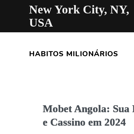
New York City, NY,
USA
HABITOS MILIONÁRIOS
Mobet Angola: Sua 
e Cassino em 2024