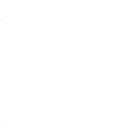
,
 e
a
do