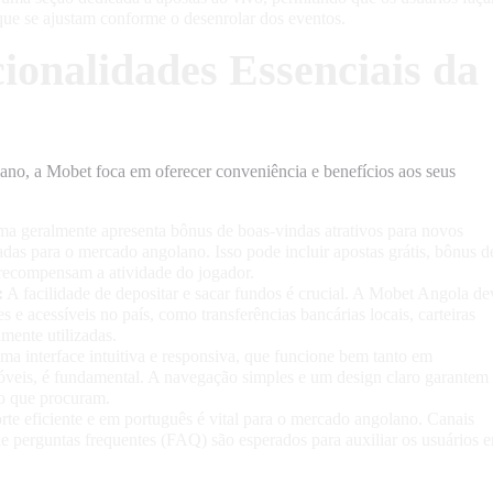
ue se ajustam conforme o desenrolar dos eventos.
ionalidades Essenciais da
ano, a Mobet foca em oferecer conveniência e benefícios aos seus
ma geralmente apresenta bônus de boas-vindas atrativos para novos
das para o mercado angolano. Isso pode incluir apostas grátis, bônus d
 recompensam a atividade do jogador.
:
A facilidade de depositar e sacar fundos é crucial. A Mobet Angola de
e acessíveis no país, como transferências bancárias locais, carteiras
mente utilizadas.
a interface intuitiva e responsiva, que funcione bem tanto em
veis, é fundamental. A navegação simples e um design claro garantem
o que procuram.
e eficiente e em português é vital para o mercado angolano. Canais
e perguntas frequentes (FAQ) são esperados para auxiliar os usuários 