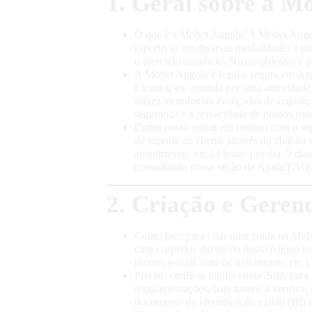
1. Geral sobre a M
O que é a Mobet Angola?A Mobet Angola
esportivas em diversas modalidades e um
o mercado angolano. Nosso objetivo é pr
A Mobet Angola é legal e segura em An
Licença, ex: emitida por uma autoridade
utiliza tecnologias avançadas de criptog
segurança e a privacidade de nossos usuá
Como posso entrar em contato com o su
de suporte ao cliente através do chat ao
atendimento, ex: 24 horas por dia, 7 dia
consultando nossa seção de Ajuda/FAQ.
2. Criação e Geren
Como faço para criar uma conta na Mobe
canto superior direito da nossa página i
(nome, e-mail, data de nascimento, etc.)
Preciso verificar minha conta?Sim, para 
regulamentações, solicitamos a verifica
documento de identificação válido (BI) 