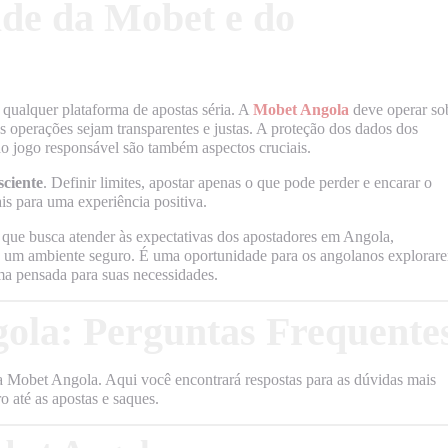
de da Mobet e do
a qualquer plataforma de apostas séria. A
Mobet Angola
deve operar so
s operações sejam transparentes e justas. A proteção dos dados dos
do jogo responsável são também aspectos cruciais.
sciente
. Definir limites, apostar apenas o que pode perder e encarar o
is para uma experiência positiva.
ue busca atender às expectativas dos apostadores em Angola,
e um ambiente seguro. É uma oportunidade para os angolanos explorar
a pensada para suas necessidades.
ola: Perguntas Frequente
 Mobet Angola. Aqui você encontrará respostas para as dúvidas mais
o até as apostas e saques.