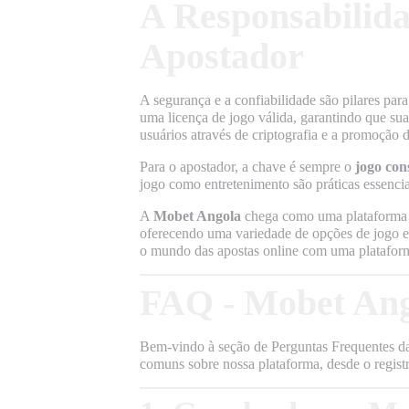
A Responsabilida
Apostador
A segurança e a confiabilidade são pilares par
uma licença de jogo válida, garantindo que sua
usuários através de criptografia e a promoção 
Para o apostador, a chave é sempre o
jogo con
jogo como entretenimento são práticas essencia
A
Mobet Angola
chega como uma plataforma q
oferecendo uma variedade de opções de jogo 
o mundo das apostas online com uma plataform
FAQ - Mobet Ang
Bem-vindo à seção de Perguntas Frequentes da
comuns sobre nossa plataforma, desde o registr