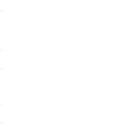
té
o
o.
e
os
r