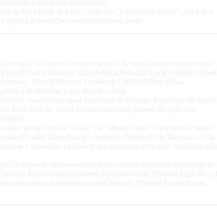
cação] após o envio dos documentos.
rá-la?Na página de login, clique em "Esqueceu a senha?". Você será
 e seguirá as instruções para redefinir sua senha.
la aceita?Aceitamos diversos métodos de depósito convenientes para
e Específico dos métodos: Transferência Bancária Local (Standard Bank
el Money, Africell Money), Cartões de Crédito/Débito (Visa,
pósito é de [Detalhe Específico do valor].
sito?O valor mínimo para depósito é de [Detalhe Específico do valor]
lhe Específico do valor]. Limites adicionais podem ser aplicados
colhido.
sacar, acesse a seção "Caixa" ou "Minha Conta" e selecione a opção
ejado [Detalhe Específico dos métodos: Transferência Bancária Local,
 confirme a transação. Lembre-se que sua conta deve estar verificada par
ques?O tempo de processamento pode variar dependendo do método de
Carteiras Móveis] são geralmente processados em [Detalhe Específico 
anto transferências bancárias podem levar de [Detalhe Específico do